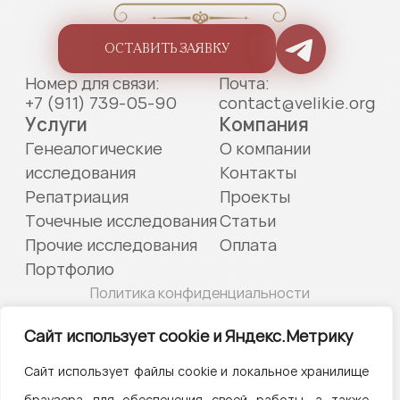
ОСТАВИТЬ ЗАЯВКУ
Номер для связи:
Почта:
+7 (911) 739-05-90
contact@velikie.org
Услуги
Компания
Генеалогические
О компании
исследования
Контакты
Репатриация
Проекты
Точечные исследования
Статьи
Прочие исследования
Оплата
Портфолио
Политика конфиденциальности
© 2022—2026 «Великие предки»
Сайт использует cookie и Яндекс.Метрику
ИП Курпан Николай Андреевич, ОГРНИП 320784700252372,
Сайт использует файлы cookie и локальное хранилище
ИНН 783901005049
браузера для обеспечения своей работы, а также