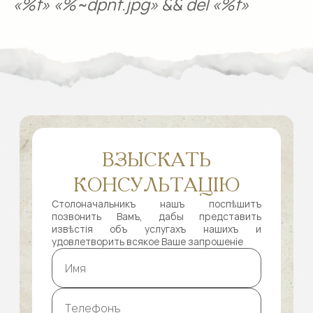
«%f» «%~dpnf.jpg» && del «%f»
ВЗЫСКАТЬ
КОНСУЛЬТАЦІЮ
Столоначальникъ нашъ поспѣшитъ
позвонить Вамъ, дабы представить
извѣстія объ услугахъ нашихъ и
удовлетворить всякое Ваше запрошеніе