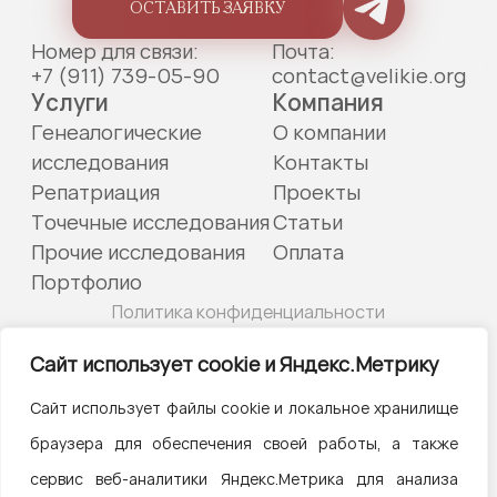
ОСТАВИТЬ ЗАЯВКУ
Номер для связи:
Почта:
+7 (911) 739-05-90
contact@velikie.org
Услуги
Компания
Генеалогические
О компании
исследования
Контакты
Репатриация
Проекты
Точечные исследования
Статьи
Прочие исследования
Оплата
Портфолио
Политика конфиденциальности
© 2022—2026 «Великие предки»
Сайт использует cookie и Яндекс.Метрику
ИП Курпан Николай Андреевич, ОГРНИП 320784700252372,
Сайт использует файлы cookie и локальное хранилище
ИНН 783901005049
браузера для обеспечения своей работы, а также
Копирование любых материалов с этого сайта разрешено
сервис веб-аналитики Яндекс.Метрика для анализа
только с указанием ссылки на соответствующую страницу,