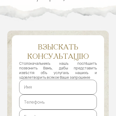
ВЗЫСКАТЬ
КОНСУЛЬТАЦІЮ
Столоначальникъ нашъ поспѣшитъ
позвонить Вамъ, дабы представить
извѣстія объ услугахъ нашихъ и
удовлетворить всякое Ваше запрошеніе